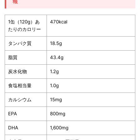
報
1缶（120g）あ
470kcal
たりのカロリー
タンパク質
18.5g
脂質
43.4g
炭水化物
1.2g
食塩相当量
1.0g
カルシウム
15mg
EPA
800mg
DHA
1,600mg